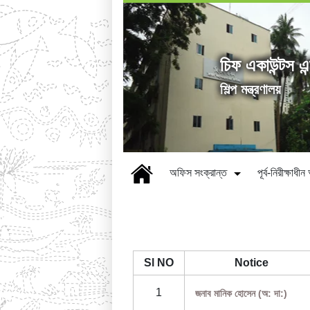
চিফ একাউন্টস এন
শিল্প মন্ত্রণালয়
অফিস সংক্রান্ত
পূর্ব-নিরীক্ষাধ
Sl NO
Notice
1
জনাব মানিক হোসেন (অ: দা:)