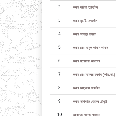
2
জনাব ফরিদা ইয়াছমিন
3
জনাব নূর-ই-ফেরদৌস
4
জনাব আবদুর রহমান
5
জনাব মোঃ আবুল কালাম আযাদ
6
জনাব মনোয়ারা আখতার
7
জনাব মোঃ আবদুর রহমান (অতি:দা:)
8
জনাব জাহানারা পারভীন
9
জনাব সাদাকাত হোসেন চৌধুরী
10
মোহাম্মদ মাহমুদ হোসেন